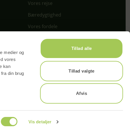
Vores rejse
Bæredygtighed
Vores fordele
Kontakt
Tillad alle
Info & FAQ
ale medier og
ed vores
re kan
Tillad valgte
fra din brug
Bæredygtighed
Afvis
nskejet
Meget mindre madspild. 100%
genanvendelighed
betingelser
Abonnementsbetingelser
Privatlivspolitik
Whistleblower
Vis detaljer