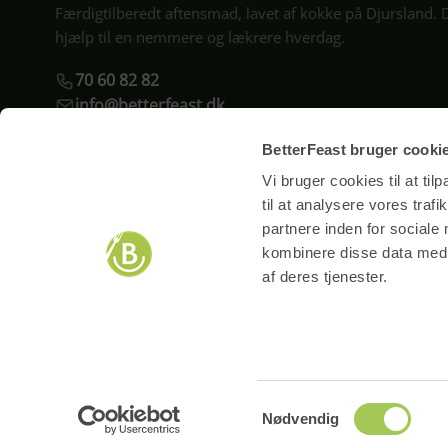
Færdigtilberedt aftensmad, lavet af kokke på Djursland. 
hjælp til en nemmere og lækrere hverdag.
70 60 82 82
info@betterfeast.dk
Kundeservice er åben man–tor kl. 09–16 og fre kl. 9–13. På helligdage e
BetterFeast bruger cooki
Vi bruger cookies til at til
Kontrol
rapport
til at analysere vores tra
partnere inden for sociale
kombinere disse data med a
af deres tjenester.
Nemmere hverdag
G
Mere tid og overskud uden stress
Må
og besvær
va
Copyright 2026 Familien Sund ApS CVR 40165894
Samtykkevalg
Nødvendig