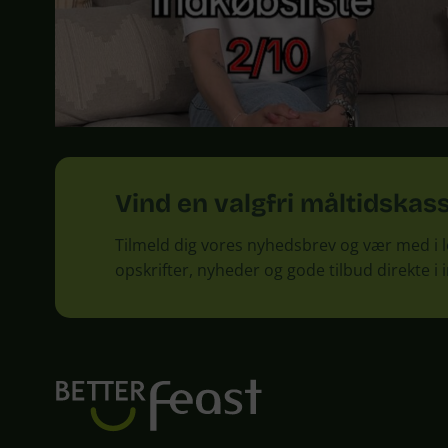
Vind en valgfri måltidskas
Tilmeld dig vores nyhedsbrev og vær med i
opskrifter, nyheder og gode tilbud direkte i