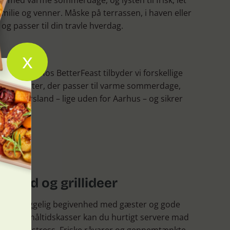
 med varme sommerdage, og lysten til frisk, let
ilie og venner. Måske på terrassen, i haven eller
g passer til din travle hverdag.
x
rretter. Hos BetterFeast tilbyder vi forskellige
nne retter, der passer til varme sommerdage,
 på Djursland – lige uden for Aarhus – og sikrer
mad og grillideer
e en hyggelig begivenhed med gæster og gode
d vores måltidskasser kan du hurtigt servere mad