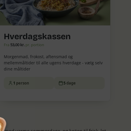
Hverdagskassen
Fra
53,00 kr.
pr. portion
Morgenmad, frokost, aftensmad og
mellemmåltider til alle ugens hverdage - vælg selv
dine måltider
1
person
5
dage