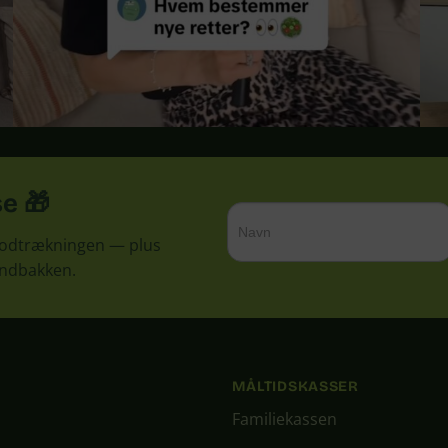
se 🎁
 lodtrækningen — plus
 indbakken.
MÅLTIDSKASSER
Familiekassen