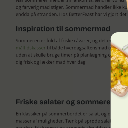
Når sommeren melder sin ankomst, ændrer vores madv
og farverig mad stiger. Sommermad handler ikke kun 
endda på stranden. Hos BetterFeast har vi gjort det
Inspiration til sommermad
Sommeren er fuld af friske råvarer, og det er en opl
måltidskasser
til både hverdagsaftensmad og sommer
uden at skulle bruge timer på planlægning og indkøb.
dig frisk og lækker mad hver dag.
Friske salater og sommerens g
En klassiker på sommerbordet er salat, og de dans
masser af muligheder. Tænk på sprøde salater med n