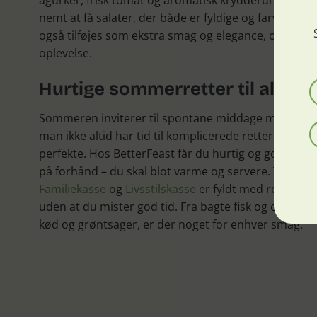
agurker, frisk tomat og aromatisk krydderurter. Vor
nemt at få salater, der både er fyldige og farverige.
også tilføjes som ekstra smag og elegance, og gør ret
oplevelse.
Hurtige sommerretter til alle d
Sommeren inviterer til spontane middage med gæste
man ikke altid har tid til komplicerede retter. Her 
perfekte. Hos BetterFeast får du hurtig og god aften
på forhånd – du skal blot varme og servere. Vores
H
Familiekasse
og
Livsstilskasse
er fyldt med retter, 
uden at du mister god tid. Fra bagte fisk og cremede k
kød og grøntsager, er der noget for enhver smag.