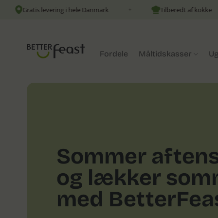
Fortsæt
tis levering i hele Danmark
Tilberedt af kokke
✦
✦
til
indhold
Fordele
Måltidskasser
Ug
Sommer aften
og lækker so
med BetterFea