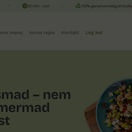
25 min. i ovn
100% genanvendelig emballage
✦
✦
ens menu
Vores rejse
Kontakt
Log ind
smad – nem
mmermad
st