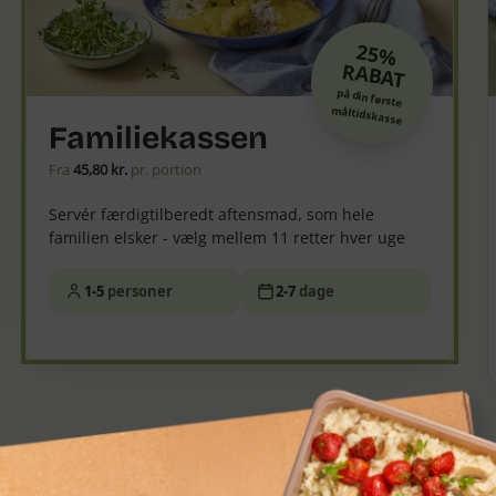
25%
RABAT
på din første
måltidskasse
Familiekassen
Fra
45,80 kr.
pr. portion
Servér færdigtilberedt aftensmad, som hele
familien elsker - vælg mellem 11 retter hver uge
1-5
personer
2-7
dage