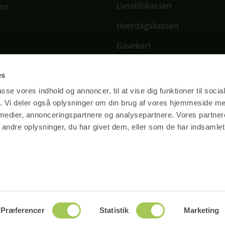
Livsstilskassen
Din
Hverdagskassen
Gavekort
Ugens menu
r der lukket.
es
passe vores indhold og annoncer, til at vise dig funktioner til soci
fik. Vi deler også oplysninger om din brug af vores hjemmeside m
 medier, annonceringspartnere og analysepartnere. Vores partne
ndre oplysninger, du har givet dem, eller som de har indsamlet 
od kvalitet
Dansk iværksætteri
ltider skabt af kokke med
Køkken på Djursland. Da
rieret kost og gode råvarer
siden 2015
Handels
Præferencer
Statistik
Marketing