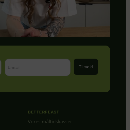
Tilmeld
BETTERFEAST
Vores måltidskasser