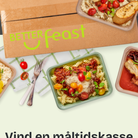
aner sig naturligt. Solen skinner længere, dagene er fyldt
om at spise, men om at nyde de lange, lyse aftener med fam
 nemt for dig at få skøn sommermad, der både smager godt o
agt tid til at eksperimentere med nemme opskrifter på somme
 gæstemad. Med vores kasser kan du hurtigt tilberede skø
 Vores færdiglavede måltidskasser er lavet af dygtige kokke
rønt
Sommerens gæste
ke sommergrøntsager giver
Sommeraftensmad bliver oft
ye kartofler, syltede
stunder omkring grillen. Me
Vind en måltidskasse