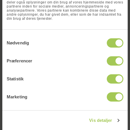
Fornavn
*
deler også oplysninger om din brug af vores hjemmeside med vores
partnere inden for sociale medier, annonceringspartnere og
analysepartnere. Vores partnere kan kombinere disse data med
andre oplysninger, du har givet dem, eller som de har indsamlet fra
din brug af deres tjenester.
Vind en
Efternavn
*
Samtykkevalg
måltidskasse
Nødvendig
Skriv dit navn og din e-mail og deltag i
vores konkurrence om at vinde en gratis
Præferencer
og valgfri måltidskasse!
E-mail
*
Statistik
Marketing
Jeg henvender mig som..
*
Tilmeld
Vis detaljer