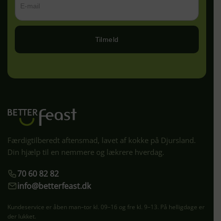
Tilmeld
Færdigtilberedt aftensmad, lavet af kokke på Djursland.
Din hjælp til en nemmere og lækrere hverdag.
70 60 82 82
info@betterfeast.dk
Kundeservice er åben man–tor kl. 09–16 og fre kl. 9–13. På helligdage er
der lukket.