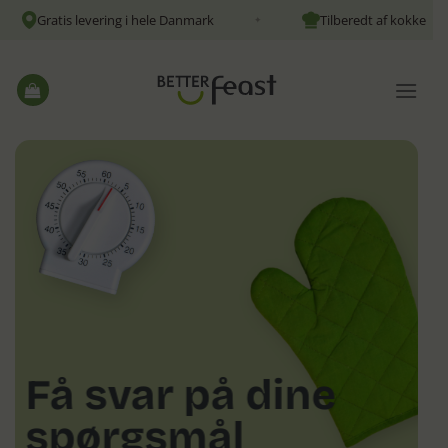
Fortsæt
Gratis levering i hele Danmark
Tilberedt af kokke
✦
til
indhold
Få svar på dine
spørgsmål