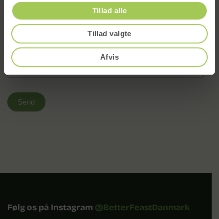
Skriv din besked til os her..
*
Tillad alle
Tillad valgte
Afvis
Send
Følg os på Instagram
@BetterFeastDanmark