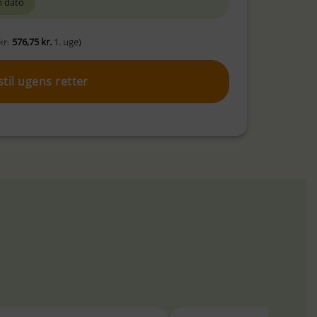
 dato
kr.
576,75
kr.
1. uge)
stil ugens retter