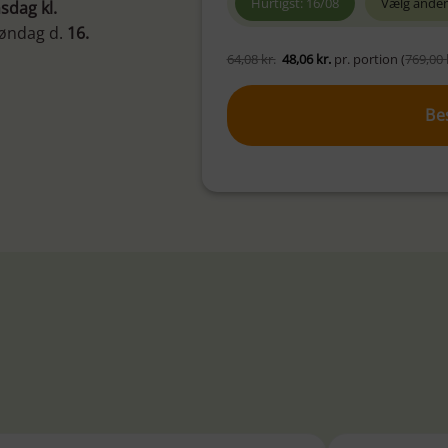
Hurtigst: 16/08
Vælg anden
sdag
kl.
søndag d.
16.
64,08
kr.
48,06
kr.
pr. portion (
769,00
Be