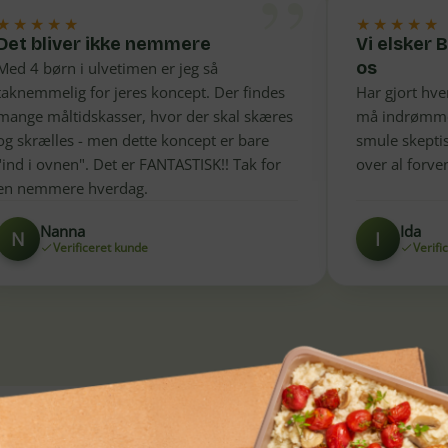
”
★★★★★
★★★★★
Det bliver ikke nemmere
Vi elsker
os
Med 4 børn i ulvetimen er jeg så
taknemmelig for jeres koncept. Der findes
Har gjort hv
mange måltidskasser, hvor der skal skæres
må indrømme 
og skrælles - men dette koncept er bare
smule skepti
"ind i ovnen". Det er FANTASTISK!! Tak for
over al forve
en nemmere hverdag.
Nanna
Ida
N
I
Verificeret kunde
Verifi