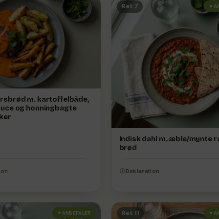
Ret 7
A
rsbrød m. kartoffelbåde,
auce og honningbagte
ker
Indisk dahl m. æble/mynte r
brød
ion
Deklaration
Ret 11
ANBEFALER
A