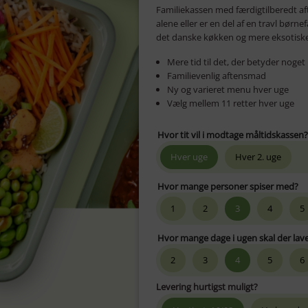
Familiekassen med færdigtilberedt a
alene eller er en del af en travl børn
det danske køkken og mere eksotiske 
Mere tid til det, der betyder noget
Familievenlig aftensmad
Ny og varieret menu hver uge
Vælg mellem 11 retter hver uge
Hvor tit vil i modtage måltidskassen?
Hver uge
Hver 2. uge
Hvor mange personer spiser med?
1
2
3
4
5
Hvor mange dage i ugen skal der lave
2
3
4
5
6
Levering hurtigst muligt?