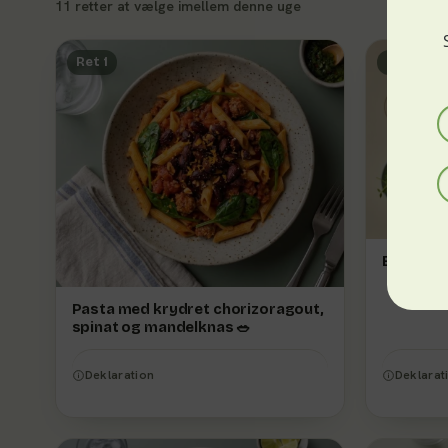
11 retter at vælge imellem denne uge
Ret 1
Ret 2
Boller i k
Pasta med krydret chorizoragout,
spinat og mandelknas 🥗
Deklaration
Deklarat