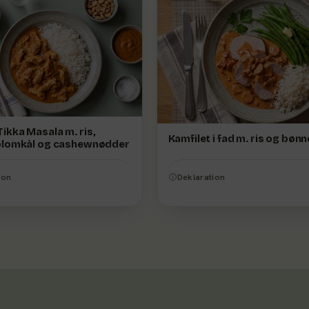
ikka Masala m. ris,
Kamfilet i fad m. ris og bønn
 blomkål og cashewnødder
ion
Deklaration