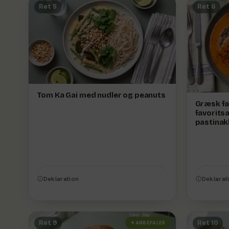
Ret 5
Ret 6
Tom Ka Gai med nudler og peanuts
Græsk fa
favorits
pastinak
Deklaration
Deklarat
Ret 9
Ret 10
ANBEFALER