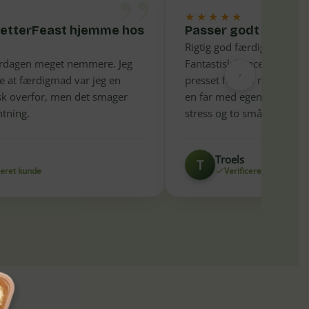
”
★★★★★
 BetterFeast hjemme hos
Passer godt til en p
Rigtig god færdiglavet hv
erdagen meget nemmere. Jeg
Fantastisk koncept der pas
at færdigmad var jeg en
presset familie med en m
sk overfor, men det smager
en far med egen virksomhe
ntning.
stress og to små børn.
Troels
T
ceret kunde
Verificeret kunde