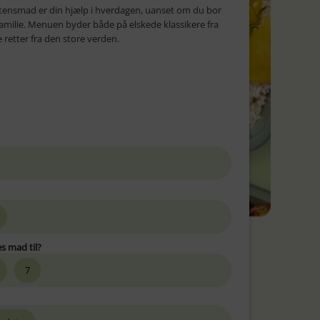
ftensmad er din hjælp i hverdagen, uanset om du bor
efamilie. Menuen byder både på elskede klassikere fra
retter fra den store verden.
s mad til?
7