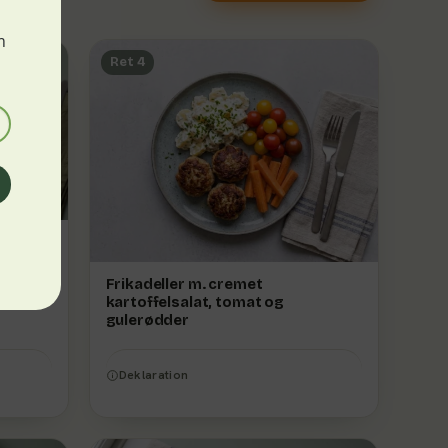
m
Ret 4
 bønner
Frikadeller m. cremet
kartoffelsalat, tomat og
gulerødder
Deklaration