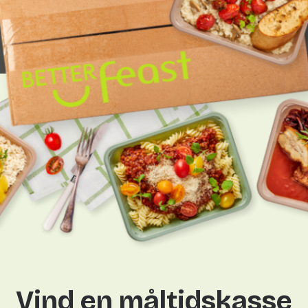
VÆLG MELLEM 11 RETTER HVER UGE
Ugens menu
ke klassikere til retter fra den store verden. Tryk “Bestil u
Uge 35
Uge 36
24.-30. aug
31. aug-6. sep
Vind en måltidskasse