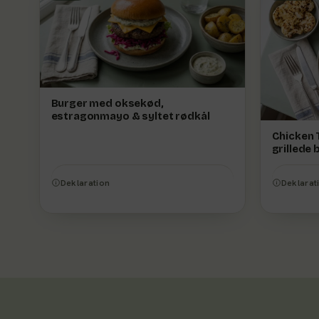
Burger med oksekød,
estragonmayo & syltet rødkål
Chicken T
grillede
Deklaration
Deklarat