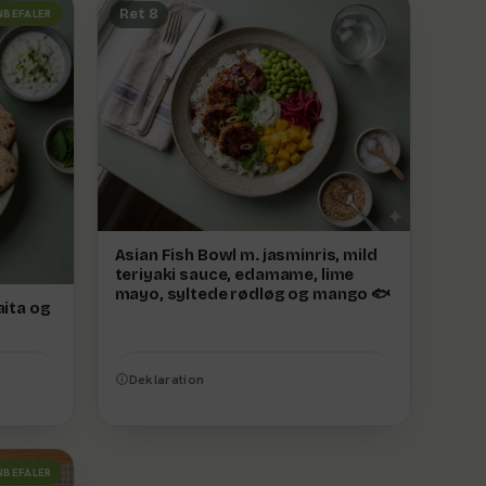
Ret 8
NBEFALER
Asian Fish Bowl m. jasminris, mild
teriyaki sauce, edamame, lime
mayo, syltede rødløg og mango 🐟
aita og
Deklaration
NBEFALER