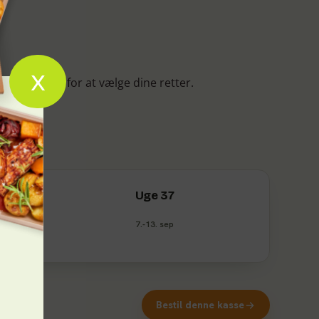
x
gens retter” for at vælge dine retter.
Uge 37
7.-13. sep
Bestil denne kasse