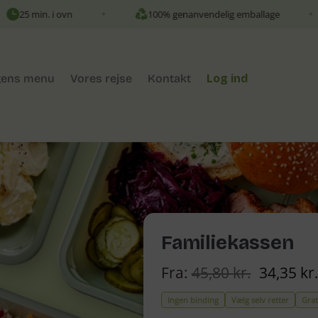
vn
100% genanvendelig emballage
Sund o
✦
✦
ens menu
Vores rejse
Kontakt
Log ind
Familiekassen
Original
Fra:
45,80
kr.
34,35
kr
price
was:
Ingen binding
Vælg selv retter
Grat
45,80 kr.