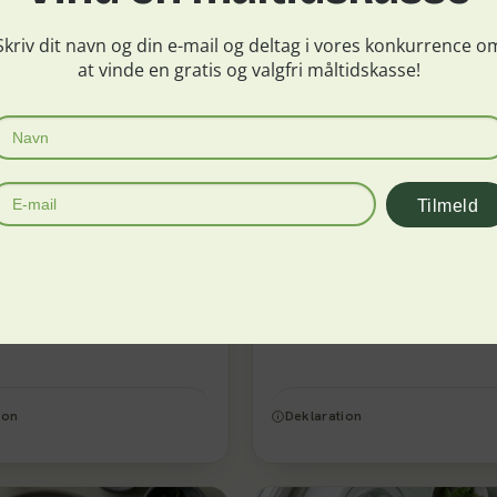
Skriv dit navn og din e-mail og deltag i vores konkurrence o
at vinde en gratis og valgfri måltidskasse!
Ret 3
ANBEFALER
Tilmeld
Urtemarineret kylling m.
flødekartofler, broccoli og
arry m. ris
ion
Deklaration