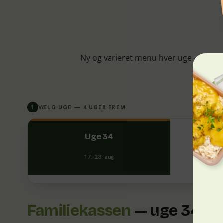
Ny og varieret menu hver uge — fra dans
1
VÆLG UGE — 4 UGER FREM
Uge 34
17.-23. aug
Familiekassen
— uge 34