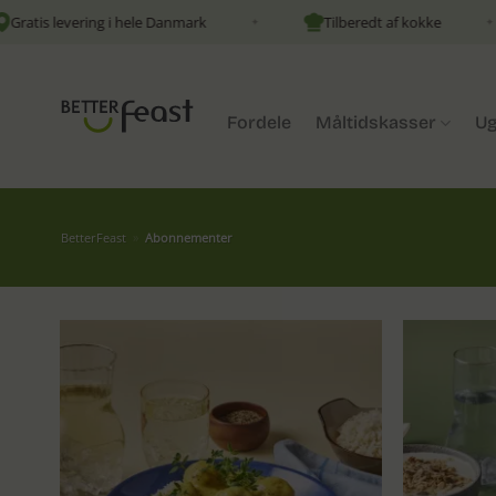
Fortsæt
s levering i hele Danmark
Tilberedt af kokke
✦
✦
til
indhold
Fordele
Måltidskasser
Ug
BetterFeast
»
Abonnementer