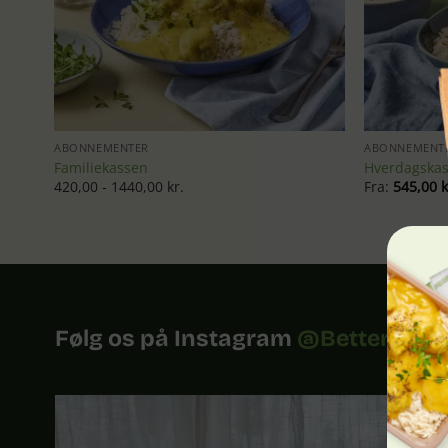
ABONNEMENTER
ABONNEMENT
Familiekassen
Hverdagska
420,00 - 1440,00 kr.
Fra:
545,00
k
Følg os på Instagram
@BetterFeas