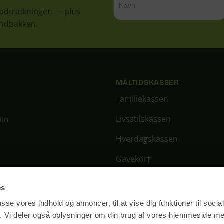
 lodtrækningen — plus
 indbakken.
MÅLTIDSKASSER
Familiekassen
Livsstilskassen
Din
Hverdagskassen
Gavekort
Ugens menu
r der lukket.
es
passe vores indhold og annoncer, til at vise dig funktioner til soci
fik. Vi deler også oplysninger om din brug af vores hjemmeside m