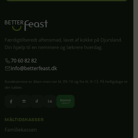
Færdigtilberedt aftensmad, lavet af kokke på Djursland.
Din hjælp til en nemmere og lækrere hverdag.
70 60 82 82
info@betterfeast.dk
Kundeservice er åben man–tor kl. 09–16 og fre kl. 9–13. På helligdage er
der lukket.
Kontrol
rapport
MÅLTIDSKASSER
Familiekassen