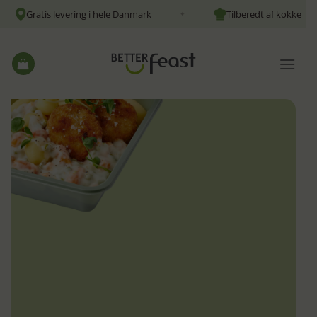
Fortsæt
Gratis levering i hele Danmark
Tilberedt af kokke
✦
til
indhold