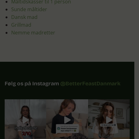
Måltidskasser til 1 person
Sunde måltider
Dansk mad
Grillmad
Nemme madretter
Følg os på Instagram
@BetterFeastDanmark