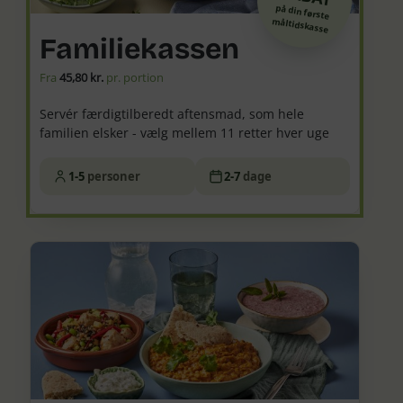
på din første
måltidskasse
Familiekassen
Fra
45,80 kr.
pr. portion
Servér færdigtilberedt aftensmad, som hele
familien elsker - vælg mellem 11 retter hver uge
1-5
personer
2-7
dage