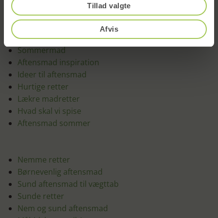
Tillad valgte
Nem aftensmad
Afvis
Mad ideer
Sommermad
Aftensmad inspiration
Ideer til aftensmad
Hurtige retter
Lækre madretter
Hvad skal vi spise
Aftensmad sommer
Nemme retter
Børnevenlig aftensmad
Sund aftensmad til vægttab
Sunde retter
Nem og sund aftensmad