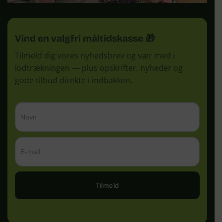
Vind en valgfri måltidskasse 🎁
Tilmeld dig vores nyhedsbrev og vær med i
lodtrækningen — plus opskrifter, nyheder og
gode tilbud direkte i indbakken.
Tilmeld