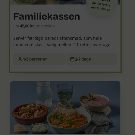
på din første
måltidskasse
Familiekassen
Fra
45,80 kr.
pr. portion
Servér færdigtilberedt aftensmad, som hele
familien elsker - vælg mellem 11 retter hver uge
1-5
personer
2-7
dage