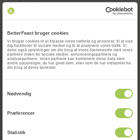
og bulgur
x
Panang karry med ris og peanuts
Fiskedeller med stegte kartofler, remoulade,
blomkål og bønner
BetterFeast bruger cookies
Vi bruger cookies til at tilpasse vores indhold og annoncer, til at vise
Der er altså opskrifter og ideer til måltider til både
dig funktioner til sociale medier og til at analysere vores trafik. Vi
kødelskere, vegetarer og børnefamilier.
deler også oplysninger om din brug af vores hjemmeside med vores
partnere inden for sociale medier, annonceringspartnere og
analysepartnere. Vores partnere kan kombinere disse data med
andre oplysninger, du har givet dem, eller som de har indsamlet fra
Hvordan vælger man nem aftensmad uden
din brug af deres tjenester.
at gå på kompromis med lækker en smag?
Vind en
Når du vælger færdigretter fra BetterFeast, handler
Samtykkevalg
måltidskasse
det om at finde en retter, der både er nemme,
Nødvendig
hurtige og velsmagende. Retter som stegt kyllingelår
med bulgur, velsmagende salater, panang karry eller
Skriv dit navn og din e-mail og deltag i
vores konkurrence om at vinde en gratis
Præferencer
lasagne kræver minimal indsats, men smager
og valgfri måltidskasse!
fantastisk.
Statistik
Planlæg ugens måltider på forhånd og vælg dine