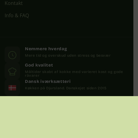
Kontakt
Info & FAQ
Nemmere hverdag
Mere tid og overskud uden stress og besvær
God kvalitet
Måltider skabt af kokke med varieret kost og gode
råvarer
Dansk iværksætteri
Køkken på Djursland. Danskejet siden 2015
Bæredygtighed
Meget mindre madspild. 100% genanvendelighed
Copyright 2026 Familien Sund ApS CVR 40165894