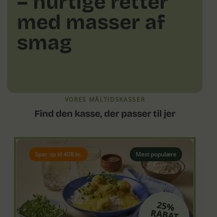
– hurtige retter
med masser af
smag
VORES MÅLTIDSKASSER
Find den kasse, der passer til jer
Spar op til 408 kr.
Mest populære
25%
RABAT