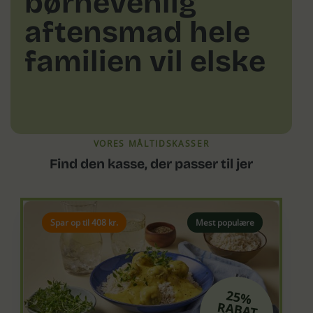
børnevenlig
aftensmad hele
familien vil elske
VORES MÅLTIDSKASSER
Find den kasse, der passer til jer
Spar op til 408 kr.
Mest populære
25%
RABAT