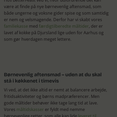
Hos BetterFeast ved vi, hvor udfordrende det kan
være at finde på nye børnevenlig aftensmad, som
både ungerne og voksne gider spise og som samtidig
er nem og velsmagende. Derfor har vi skabt vores
familiekasse
med
færdigtilberedte måltider
, der er
lavet af kokke på Djursland lige uden for Aarhus og
som gør hverdagen meget lettere.
Børnevenlig aftensmad – uden at du skal
stå i køkkenet i timevis
Vi ved, at det ikke altid er nemt at balancere arbejde,
fritidsaktiviteter og børns madpræferencer. Men
gode måltider behøver ikke tage lang tid at lave.
Vores
måltidskasser
er fyldt med nemme
børnevenlige retter, som alle kan lide
leveret til