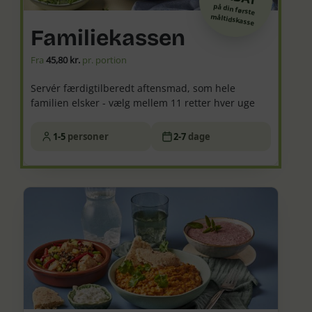
på din første
måltidskasse
Familiekassen
Fra
45,80 kr.
pr. portion
Servér færdigtilberedt aftensmad, som hele
familien elsker - vælg mellem 11 retter hver uge
1-5
personer
2-7
dage