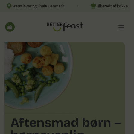
Fortsæt
Gratis levering i hele Danmark
Tilberedt af kokke
✦
✦
til
indhold
Aftensmad børn –