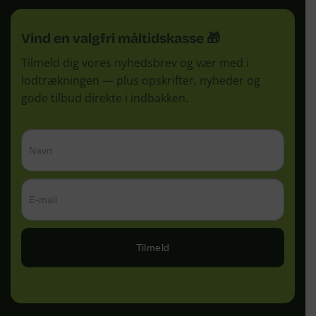
Vind en valgfri måltidskasse 🎁
Tilmeld dig vores nyhedsbrev og vær med i
lodtrækningen — plus opskrifter, nyheder og
gode tilbud direkte i indbakken.
Tilmeld