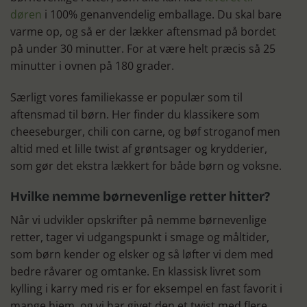
døren
i 100% genanvendelig emballage. Du skal bare
varme op, og så er der lækker aftensmad på bordet
på under 30 minutter. For at være helt præcis så 25
minutter i ovnen på 180 grader.
Særligt vores familiekasse er populær som til
aftensmad til børn. Her finder du klassikere som
cheeseburger, chili con carne, og bøf stroganof men
altid med et lille twist af grøntsager og krydderier,
som gør det ekstra lækkert for både børn og voksne.
Hvilke nemme børnevenlige retter hitter?
Når vi udvikler opskrifter på nemme børnevenlige
retter, tager vi udgangspunkt i smage og måltider,
som børn kender og elsker og så løfter vi dem med
bedre råvarer og omtanke. En klassisk livret som
kylling i karry med ris er for eksempel en fast favorit i
mange hjem, og vi har givet den et twist med flere