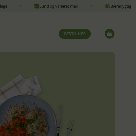
Sund og varieret mad
Bæredygtighed
✦
✦
BESTIL HER