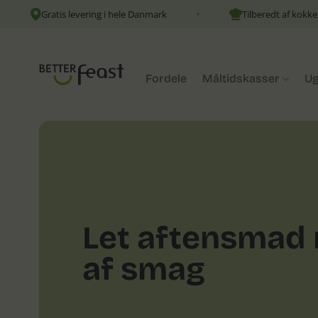
Fortsæt
atis levering i hele Danmark
Tilberedt af kokke
✦
✦
til
indhold
Fordele
Måltidskasser
Ug
Let aftensmad
af smag