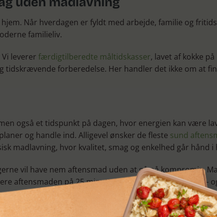
rdag uden madlavning
jem. Når hverdagen er fyldt med arbejde, familie og fritids
oderne familieliv.
 Vi leverer
færdigtilberedte måltidskasser
, lavet af kokke p
g tidskrævende forberedelse. Her handler det ikke om at fi
n også et tidspunkt på dagen, hvor energien kan være lav. 
laner og handle ind. Alligevel ønsker de fleste
sund aftens
ssisk madlavning, hvor kvalitet, smag og enkelhed går hånd i
er gerne vil have nem aftensmad uden at gå på kompromis. Mad
re aftensmaden på 25 minutter – ofte endnu hurtigere – og 