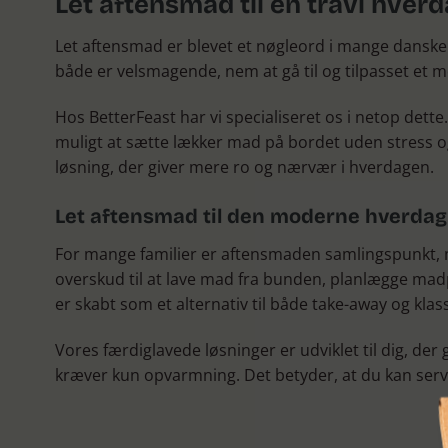
Let aftensmad til en travl hve
Let aftensmad er blevet et nøgleord i mange danske h
både er velsmagende, nem at gå til og tilpasset et m
Hos BetterFeast har vi specialiseret os i netop dette.
muligt at sætte lækker mad på bordet uden stress o
løsning, der giver mere ro og nærvær i hverdagen.
Let aftensmad til den moderne hverdag
For mange familier er aftensmaden samlingspunkt, me
overskud til at lave mad fra bunden, planlægge madp
er skabt som et alternativ til både take-away og kla
Vores færdiglavede løsninger er udviklet til dig, d
kræver kun opvarmning. Det betyder, at du kan serve