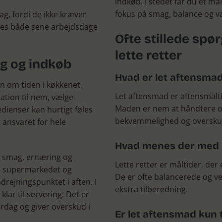
indkøb. I stedet får du et må
fokus på smag, balance og va
ag, fordi de ikke kræver
sses både sene arbejdsdage
Ofte stillede sp
lette retter
g og indkøb
Hvad er let aftensma
n om tiden i køkkenet,
Let aftensmad er aftensmålti
ration til nem, vælge
Maden er nem at håndtere og
edienser kan hurtigt føles
bekvemmelighed og overskud
t ansvaret for hele
Hvad menes der med l
r smag, ernæring og
Lette retter er måltider, d
å i supermarkedet og
De er ofte balancerede og ve
drejningspunktet i aften. I
ekstra tilberedning.
klar til servering. Det er
erdag og giver overskud i
Er let aftensmad kun ti