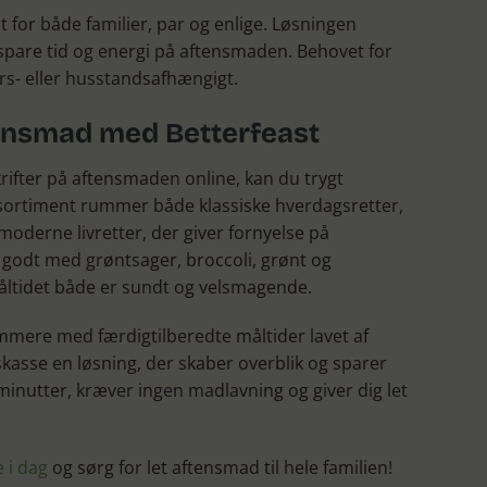
t for både familier, par og enlige. Løsningen
t spare tid og energi på aftensmaden. Behovet for
rs- eller husstandsafhængigt.
tensmad med Betterfeast
skrifter på aftensmaden online, kan du trygt
s sortiment rummer både klassiske hverdagsretter,
erne livretter, der giver fornyelse på
 godt med grøntsager, broccoli, grønt og
ltidet både er sundt og velsmagende.
mmere med færdigtilberedte måltider lavet af
skasse en løsning, der skaber overblik og sparer
 minutter, kræver ingen madlavning og giver dig let
e i dag
og sørg for let aftensmad til hele familien!