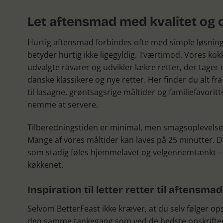
Let aftensmad med kvalitet og
Hurtig aftensmad forbindes ofte med simple løsnin
betyder hurtig ikke ligegyldig. Tværtimod. Vores ko
udvalgte råvarer og udvikler lækre retter, der tage
danske klassikere og nye retter. Her finder du alt fr
til lasagne, grøntsagsrige måltider og familiefavorit
nemme at servere.
Tilberedningstiden er minimal, men smagsoplevelsen
Mange af vores måltider kan laves på 25 minutter. Det
som stadig føles hjemmelavet og velgennemtænkt – u
køkkenet.
Inspiration til letter retter til aftensmad
Selvom BetterFeast ikke kræver, at du selv følger ops
den samme tankegang som ved de bedste opskrifte