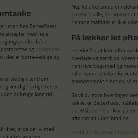
Nej, let aftensmad er relevan
 omtanke
passer til alle, der ønsker a
nemme måltider er ikke alde
ger, men hos BetterFeast
kke arbejder med nøje
Få lækker let af
r udgangspunkt i både
a pastaretter og
bolognese
I stedet for at lede efter op
ter, der er børnevenlige og
overlade valget til os. Vore
nem hverdagsmad og mere mod
tallerkenen. Du kan forvente
 er stadig i centrum.
gennemtænkt tilbehør, så må
 giver dig hurtige retter,
den at bruge lang tid i
Så vil du gøre hverdagen ne
kokke, er BetterFeast måltid
tid. Måltiderne er klar på 25
aftensmad uden binding.
krifter, arbejder vi med
Bestil din første måltidskass
r på aftensmaden.