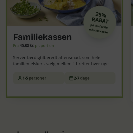
25%
RABAT
på din første
måltidskasse
Familiekassen
Fra
45,80 kr.
pr. portion
Servér færdigtilberedt aftensmad, som hele
familien elsker - vælg mellem 11 retter hver uge
1-5
personer
2-7
dage