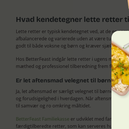
Hvad kendetegner lette retter t
Lette retter er typisk kendetegnet ved, at de er nem
afbalancerede og varierede uden at være tunge elle
godt til både voksne og børn og kræver sjældent ekst
Hos BetterFeast indgår lette retter i ugens menuer,
mæthed og professionel tilberedning frem for kompl
Er let aftensmad velegnet til børnefamil
Ja, let aftensmad er særligt velegnet til børnefamilie
og forudsigelighed i hverdagen. Når aftensmaden er
til samvær og ro omkring måltidet.
BetterFeast Familiekasse
er udviklet med familier for
færdigtilberedte retter, som kan serveres hurtigt ud