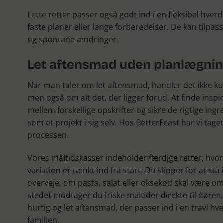
Lette retter passer også godt ind i en fleksibel hverd
faste planer eller lange forberedelser. De kan tilpa
og spontane ændringer.
Let aftensmad uden planlægnin
Når man taler om let aftensmad, handler det ikke ku
men også om alt det, der ligger forud. At finde inspi
mellem forskellige opskrifter og sikre de rigtige ingr
som et projekt i sig selv. Hos BetterFeast har vi tage
processen.
Vores måltidskasser indeholder færdige retter, hvo
variation er tænkt ind fra start. Du slipper for at st
overveje, om pasta, salat eller oksekød skal være om
stedet modtager du friske måltider direkte til døren, 
hurtig og let aftensmad, der passer ind i en travl hv
familien.