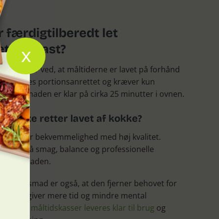
færdigtilberedt let
x
tterFeast?
d fungerer ved, at måltiderne er lavet på forhånd
en leveres portionsanrettet og kræver kun
 aftensmaden er klar på cirka 25 minutter i ovnen.
ed lette retter lavet af kokke?
binerer bekvemmelighed med høj kvalitet.
fokus på smag, balance og professionelle
al lave maden.
let aftensmad er også, at den fjerner behovet for
sk. Det giver mere tid og mindre mental
terFeast måltidskasser leveres klar til brug
og