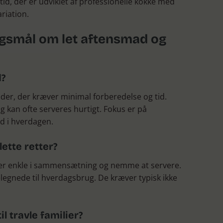
ltid, der er udviklet af professionelle kokke med
riation.
ørgsmål om let aftensmad og
d?
der, der kræver minimal forberedelse og tid.
 kan ofte serveres hurtigt. Fokus er på
 i hverdagen.
ette retter?
er er enkle i sammensætning og nemme at servere.
legnede til hverdagsbrug. De kræver typisk ikke
l travle familier?