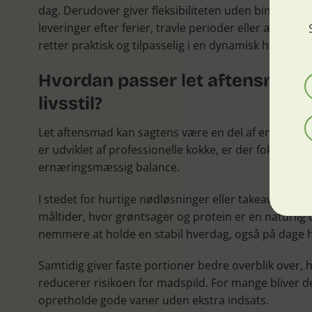
dag. Derudover giver fleksibiliteten uden binding mu
leveringer efter ferier, travle perioder eller ændred
retter praktisk og tilpasselig i en dynamisk hverdag.
Hvordan passer let aftensmad t
livsstil?
Let aftensmad kan sagtens være en del af en
sund og
er udviklet af professionelle kokke, er der fokus på 
ernæringsmæssig balance.
I stedet for hurtige nødløsninger eller takeaway f
måltider, hvor grøntsager og protein er en naturlig d
nemmere at holde en stabil hverdag, også på dage h
Samtidig giver faste portioner bedre overblik over, 
reducerer risikoen for madspild. For mange bliver det
opretholde gode vaner uden ekstra indsats.