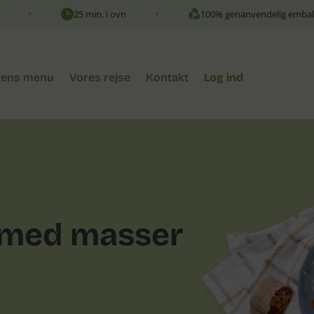
25 min. i ovn
100% genanvendelig emballage
✦
✦
ens menu
Vores rejse
Kontakt
Log ind
 med masser