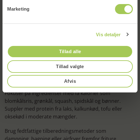
at holde styr på kalorierne, samtidig med at du får
Marketing
variation i hverdagsmaden. Konceptet er fleksibelt,
så du kan vælge mellem opskrifter med kød, fisk, tofu
eller vegetabilske proteiner uden at gå på
Tilmeld
Vis detaljer
kompromis med sundheden.
Tillad alle
Hvordan kan du holde aftensmaden under
500 kcal?
Tillad valgte
At holde aftensmaden under 500 kalorier kræver lidt
Afvis
planlægning, men det behøver ikke være svært.
Fokuser på ingredienser med få kalorier som
blomkålsris, grønkål, squash, spidskål og bønner.
Suppler med protein fra laks, kalkunkød, tofu eller
oksekød i moderate mængder.
Brug fedtfattige tilberedningsmetoder som
dampning, bagning eller airfryer fremfor friture.