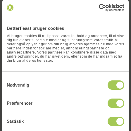
uden at gå på kompromis med smag og kvalitet.
x
Hvordan passer kalorielette retter ind i
hverdagen?
BetterFeast bruger cookies
Kalorielette opskrifter er ikke kun for dem, der
Vi bruger cookies til at tilpasse vores indhold og annoncer, til at vise
dig funktioner til sociale medier og til at analysere vores trafik. Vi
ønsker at tabe sig. De passer ind i enhver livsstil,
deler også oplysninger om din brug af vores hjemmeside med vores
hvor man vil spise sundt, få mæthed og vitaminer,
partnere inden for sociale medier, annonceringspartnere og
analysepartnere. Vores partnere kan kombinere disse data med
uden at bruge timer på køkkenet. BetterFeast gør det
andre oplysninger, du har givet dem, eller som de har indsamlet fra
din brug af deres tjenester.
muligt at integrere kalorielette måltider i hverdagen.
Du får måltid leveret, som er klar til at spise efter 25
Vind en
minutter i ovnen. Så kan du fokusere på arbejde,
Samtykkevalg
måltidskasse
familie og fritid uden at gå på kompromis med
Nødvendig
nærings indhold eller smag.
Skriv dit navn og din e-mail og deltag i
vores konkurrence om at vinde en gratis
Præferencer
Vores færdigtilberedte måltider sikrer, at du får en
og valgfri måltidskasse!
balanceret og næringsrig kost hver dag. Portionerne
er afmålt til at være kalorielette og fyldt med fibre,
Statistik
vitaminer og protein. BetterFeast gør det altså nemt