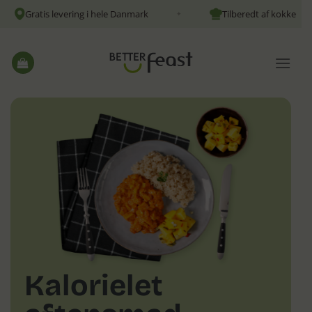
Fortsæt
Gratis levering i hele Danmark
Tilberedt af kokke
✦
✦
til
indhold
Kalorielet