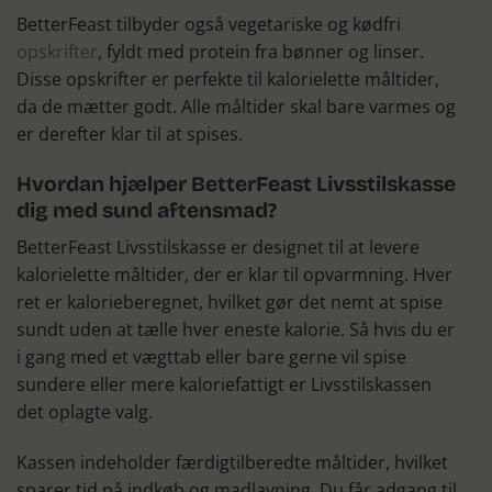
BetterFeast tilbyder også vegetariske og kødfri
opskrifter
, fyldt med protein fra bønner og linser.
Disse opskrifter er perfekte til kalorielette måltider,
da de mætter godt. Alle måltider skal bare varmes og
er derefter klar til at spises.
Hvordan hjælper BetterFeast Livsstilskasse
dig med sund aftensmad?
BetterFeast Livsstilskasse er designet til at levere
kalorielette måltider, der er klar til opvarmning. Hver
ret er kalorieberegnet, hvilket gør det nemt at spise
sundt uden at tælle hver eneste kalorie. Så hvis du er
i gang med et vægttab eller bare gerne vil spise
sundere eller mere kaloriefattigt er Livsstilskassen
det oplagte valg.
Kassen indeholder færdigtilberedte måltider, hvilket
sparer tid på indkøb og madlavning. Du får adgang til