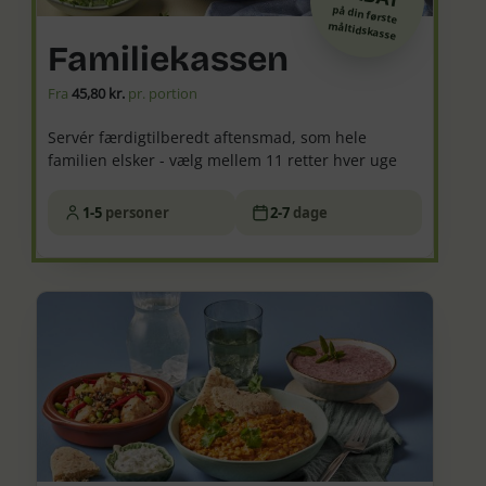
på din første
måltidskasse
Familiekassen
Fra
45,80 kr.
pr. portion
Servér færdigtilberedt aftensmad, som hele
familien elsker - vælg mellem 11 retter hver uge
1-5
personer
2-7
dage