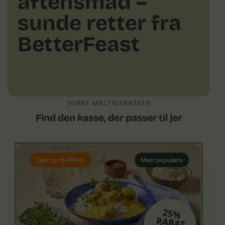
aftensmad –
sunde retter fra
BetterFeast
VORES MÅLTIDSKASSER
Find den kasse, der passer til jer
Spar op til 408 kr.
Mest populære
25%
RABAT