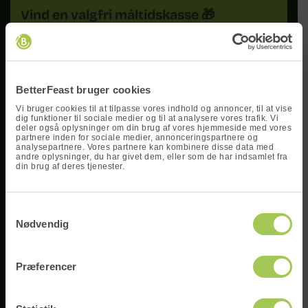
Vind en valgfri måltidskasse 🎁
Tilmeld dig vores nyhedsbrev og vær med i
x
lodtrækningen — plus opskrifter, nyheder og
gode tilbud direkte i indbakken.
BetterFeast bruger cookies
Vi bruger cookies til at tilpasse vores indhold og annoncer, til at vise
dig funktioner til sociale medier og til at analysere vores trafik. Vi
deler også oplysninger om din brug af vores hjemmeside med vores
partnere inden for sociale medier, annonceringspartnere og
analysepartnere. Vores partnere kan kombinere disse data med
andre oplysninger, du har givet dem, eller som de har indsamlet fra
din brug af deres tjenester.
Vind en
Samtykkevalg
måltidskasse
Tilmeld
Nødvendig
Skriv dit navn og din e-mail og deltag i
vores konkurrence om at vinde en gratis
Præferencer
og valgfri måltidskasse!