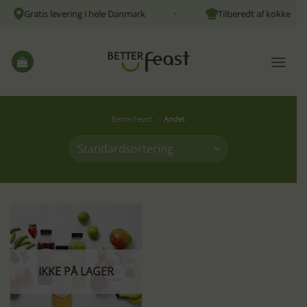
Fortsæt
Gratis levering i hele Danmark
Tilberedt af kokke
✦
til
indhold
BetterFeast
»
Andet
IKKE PÅ LAGER