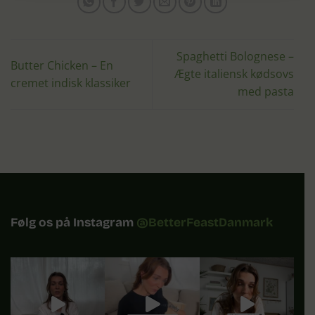
Spaghetti Bolognese –
Butter Chicken – En
Ægte italiensk kødsovs
cremet indisk klassiker
med pasta
Følg os på Instagram
@BetterFeastDanmark