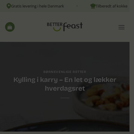
Fortsæt
Gratis levering i hele Danmark
Tilberedt af kokke
✦
✦
til
indhold
BØRNEVENLIGE RETTER
Kylling i karry – En let og lækker
hverdagsret