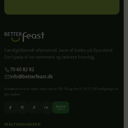
Færdigtilberedt aftensmad, lavet af kokke på Djursland.
Din hjælp til en nemmere og lækrere hverdag.
70 60 82 82
info@betterfeast.dk
Kundeservice er åben man–tor kl. 09–16 og fre kl. 9–13. På helligdage er
der lukket.
Kontrol
rapport
MÅLTIDSKASSER