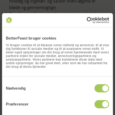
hvidløg og ingefær, og sautér indtil løgene er
bløde og gennemsigtige.
Drys karrypulver og gurkemeje over og lad det
x
stege med kortvarigt for at frigøre smagene.
Tilsæt kokosmælk og kyllingebouillon, og bring
blandingen i kog. Reducer varmen og lad det
BetterFeast bruger cookies
simre.
Tilsæt de kyllingen og de skårne peberfrugter og
Vi bruger cookies til at tilpasse vores indhold og annoncer, til at vise
dig funktioner til sociale medier og til at analysere vores trafik. Vi
ærter til saucen.
deler også oplysninger om din brug af vores hjemmeside med vores
partnere inden for sociale medier, annonceringspartnere og
Lad retten simre under låg i ca. 10 minutter, eller
analysepartnere. Vores partnere kan kombinere disse data med
andre oplysninger, du har givet dem, eller som de har indsamlet fra
indtil kyllingen er gennemtilberedt og
din brug af deres tjenester.
grøntsagerne er møre.
Vind en
Tilbehør
Samtykkevalg
måltidskasse
Nødvendig
Basmati ris eller naan brød
Skriv dit navn og din e-mail og deltag i
vores konkurrence om at vinde en gratis
Præferencer
Servering
og valgfri måltidskasse!