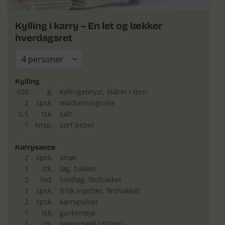
Kylling i karry – En let og lækker
hverdagsret
Kylling
600
g.
kyllingebryst, skåret i tern
2
spsk.
madlavningsolie
0.5
tsk.
salt
1
knsp.
sort peber
Karrysauce
2
spsk.
smør
1
stk.
løg, hakket
2
fed.
hvidløg, finthakket
1
spsk.
frisk ingefær, finthakket
2
spsk.
karrypulver
1
tsk.
gurkemeje
1
ds.
kokosmælk (400ml)