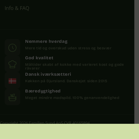
Info & FAQ
Nemmere hverdag
Mere tid og overskud uden stress og besvær
God kvalitet
Måltider skabt af kokke med varieret kost og gode
råvarer
Dansk iværksætteri
Køkken på Djursland. Danskejet siden 2015
Bæredygtighed
Meget mindre madspild. 100% genanvendelighed
Copyright 2026 Familien Sund ApS CVR 40165894