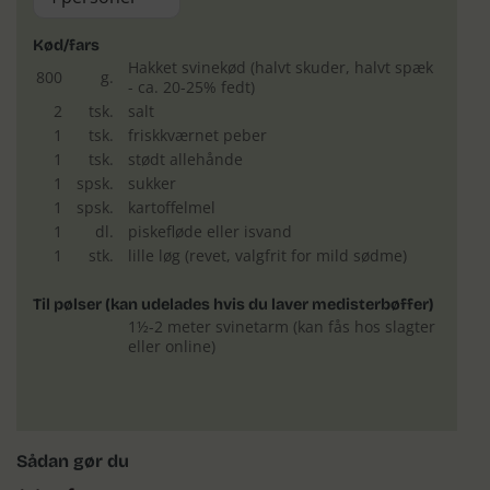
Kød/fars
Hakket svinekød (halvt skuder, halvt spæk
800
g.
- ca. 20-25% fedt)
2
tsk.
salt
1
tsk.
friskkværnet peber
1
tsk.
stødt allehånde
1
spsk.
sukker
1
spsk.
kartoffelmel
1
dl.
piskefløde eller isvand
1
stk.
lille løg (revet, valgfrit for mild sødme)
Til pølser (kan udelades hvis du laver medisterbøffer)
1½-2 meter svinetarm (kan fås hos slagter
eller online)
Sådan gør du