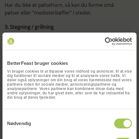
Har du ikke et pølsehorn, så kan du forme små
pølser eller “medisterbøffer” i stedet.
3. Stegning / grillning
x
Kog først (valgfrit men giver jævn stegning):
Læg grill medisteren i kogende vand, der straks
tages af varmen. Lad den trække 10-15 min.
BetterFeast bruger cookies
Vi bruger cookies til at tilpasse vores indhold og annoncer, til at vise
dig funktioner til sociale medier og til at analysere vores trafik. Vi
Grill eller steg:
deler også oplysninger om din brug af vores hjemmeside med vores
partnere inden for sociale medier, annonceringspartnere og
analysepartnere. Vores partnere kan kombinere disse data med
På grill: 10-15 min. ved middel varme, vend
andre oplysninger, du har givet dem, eller som de har indsamlet fra
din brug af deres tjenester.
jævnligt.
På pande: Brun på alle sider i smør/olie, skru ned
Vind en
og steg færdig i 10 min.
Samtykkevalg
måltidskasse
Nødvendig
Serveringsidéer
Skriv dit navn og din e-mail og deltag i