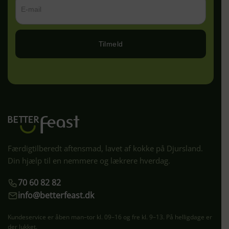
Tilmeld
Færdigtilberedt aftensmad, lavet af kokke på Djursland.
Din hjælp til en nemmere og lækrere hverdag.
70 60 82 82
info@betterfeast.dk
Kundeservice er åben man–tor kl. 09–16 og fre kl. 9–13. På helligdage er
der lukket.