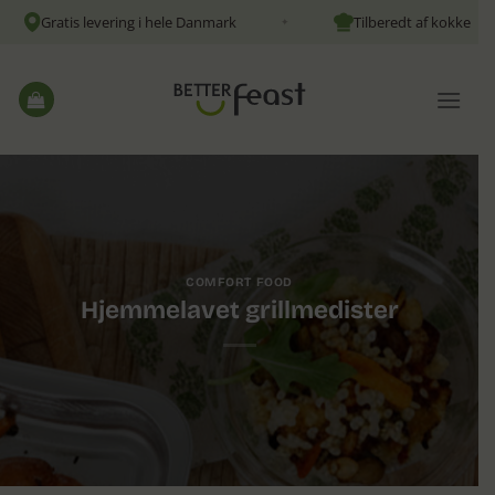
Fortsæt
Gratis levering i hele Danmark
Tilberedt af kokke
✦
✦
til
indhold
COMFORT FOOD
Hjemmelavet grillmedister