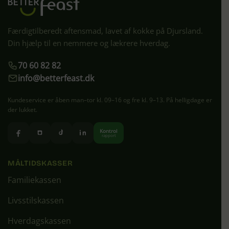
Færdigtilberedt aftensmad, lavet af kokke på Djursland.
Din hjælp til en nemmere og lækrere hverdag.
70 60 82 82
info@betterfeast.dk
Kundeservice er åben man–tor kl. 09–16 og fre kl. 9–13. På helligdage er
der lukket.
Kontrol
rapport
MÅLTIDSKASSER
Familiekassen
Livsstilskassen
Hverdagskassen