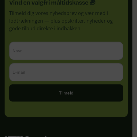
Vind en valgfri måltidskasse 🎁
Tilmeld dig vores nyhedsbrev og vær med i
lodtrækningen — plus opskrifter, nyheder og
gode tilbud direkte i indbakken.
Tilmeld