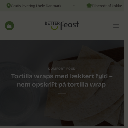
Fortsæt
Gratis levering i hele Danmark
Tilberedt af kokke
✦
✦
til
indhold
COMFORT FOOD
Tortilla wraps med lækkert fyld –
nem opskrift på tortilla wrap