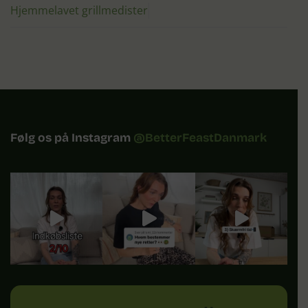
Hjemmelavet grillmedister
Følg os på Instagram
@BetterFeastDanmark