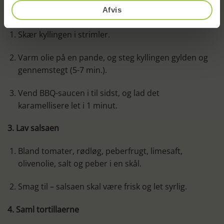
Afvis
2. Steg kyllingen
Skær kyllingen i strimler.
Varm olie på en pande, og steg kyllingen gylden og
gennemstegt (5-7 min.).
Vend BBQ-saucen i til sidst, og lad det
karamellisere let i 1 minut.
3. Lav salsaen
Bland tomater, rødløg, peberfrugt, limesaft,
olivenolie, salt og peber i en skål.
Smag til – salsaen skal være frisk og let syrlig.
4. Saml tortillaerne