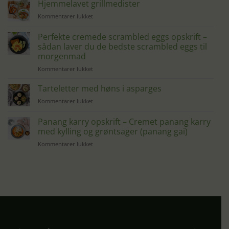
wraps
Hjemmelavet grillmedister
med
til
Kommentarer lukket
lækkert
Hjemmelavet
fyld
grillmedister
Perfekte cremede scrambled eggs opskrift –
–
nem
sådan laver du de bedste scrambled eggs til
opskrift
morgenmad
på
til
Kommentarer lukket
tortilla
Perfekte
wrap
cremede
Tarteletter med høns i asparges
scrambled
til
Kommentarer lukket
eggs
Tarteletter
opskrift
med
Panang karry opskrift – Cremet panang karry
–
høns
sådan
med kylling og grøntsager (panang gai)
i
laver
til
Kommentarer lukket
asparges
du
Panang
de
karry
bedste
opskrift
scrambled
–
eggs
Cremet
til
panang
morgenmad
karry
med
kylling