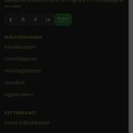
Kundeservice er åben man–tor kl. 09–16 og fre kl. 9–13. På helligdage er
der lukket.
Kontrol
rapport
MÅLTIDSKASSER
Familiekassen
Livsstilskassen
Hverdagskassen
Gavekort
Ugens menu
BETTERFEAST
Vores måltidskasser