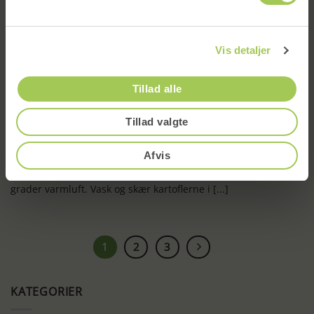
Tilmeld
Vis detaljer
Tillad alle
Tillad valgte
Opskrift på bøf bearnaise med sprøde kartofler og majs
Afvis
Fremgangsmåde 1. Klargør kartoflerne Tænd ovnen på 200
grader varmluft. Vask og skær kartoflerne i [...]
1
2
3
KATEGORIER