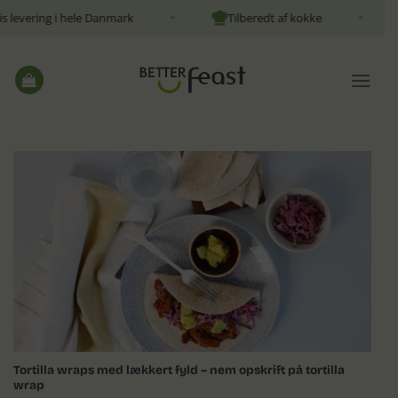
Fortsæt
ing i hele Danmark
Tilberedt af kokke
25 m
✦
✦
til
indhold
Tortilla wraps med lækkert fyld – nem opskrift på tortilla
wrap