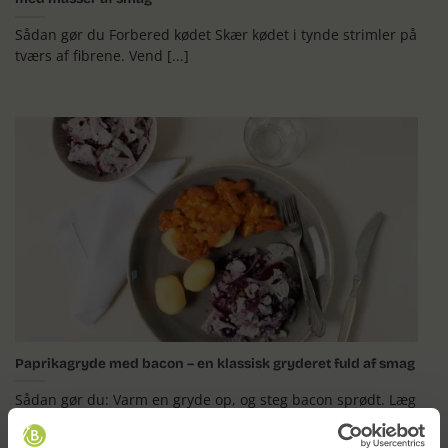
Sådan gør du Forbered kødet Skær kødet i tynde strimler på
tværs af fibrene. Vend [...]
Paprikagryde med bacon – en klassisk gryderet fuld af smag
Sådan gør du: Varm en gryde op, og steg bacon sprødt. Læg
det til side. [...]