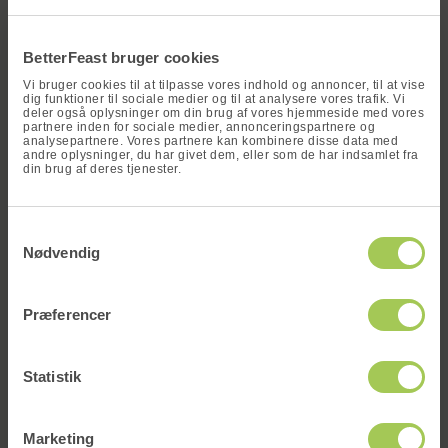
x
BetterFeast bruger cookies
Vi bruger cookies til at tilpasse vores indhold og annoncer, til at vise
dig funktioner til sociale medier og til at analysere vores trafik. Vi
deler også oplysninger om din brug af vores hjemmeside med vores
partnere inden for sociale medier, annonceringspartnere og
analysepartnere. Vores partnere kan kombinere disse data med
andre oplysninger, du har givet dem, eller som de har indsamlet fra
din brug af deres tjenester.
Vind en
Samtykkevalg
måltidskasse
Nødvendig
Vikingegryde – en klassisk, cremet og smagfuld gryderet
Skriv dit navn og din e-mail og deltag i
med svinemørbrad og bacon
vores konkurrence om at vinde en gratis
Præferencer
Tilberedning af vikingegryde: Start med at stege bacon
og valgfri måltidskasse!
sprødt i en varm gryde og læg [...]
Statistik
Marketing