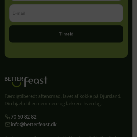
Tilmeld
Færdigtilberedt aftensmad, lavet af kokke på Djursland.
Din hjælp til en nemmere og lækrere hverdag.
70 60 82 82
info@betterfeast.dk