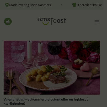
Fortsæt
Gratis levering i hele Danmark
Tilberedt af kokke
✦
✦
til
indhold
Valentinsdag – et kommercielt stunt eller en hyldest til
kærligheden?