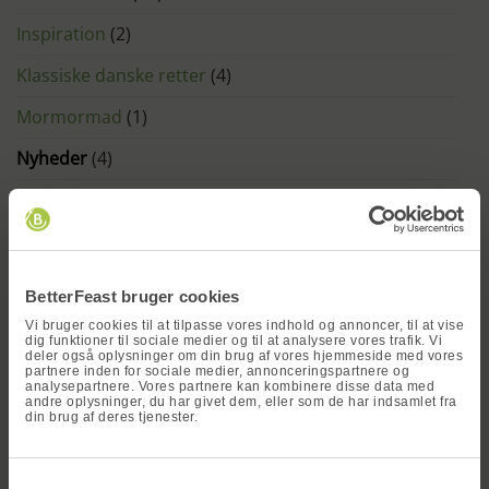
Inspiration
(2)
Klassiske danske retter
(4)
Mormormad
(1)
Nyheder
(4)
Opskrifter
(1)
x
SENESTE INDLÆG
BetterFeast bruger cookies
Tortilla wraps med lækkert fyld – nem opskrift
Vi bruger cookies til at tilpasse vores indhold og annoncer, til at vise
dig funktioner til sociale medier og til at analysere vores trafik. Vi
på tortilla wrap
deler også oplysninger om din brug af vores hjemmeside med vores
partnere inden for sociale medier, annonceringspartnere og
til
Kommentarer lukket
analysepartnere. Vores partnere kan kombinere disse data med
Tortilla
andre oplysninger, du har givet dem, eller som de har indsamlet fra
wraps
Hjemmelavet grillmedister
din brug af deres tjenester.
med
til
Kommentarer lukket
lækkert
Vind en
Hjemmelavet
fyld
grillmedister
Perfekte cremede scrambled eggs opskrift –
–
Samtykkevalg