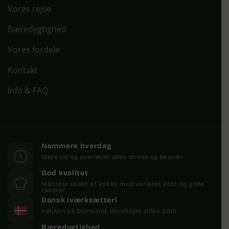
Vores rejse
Bæredygtighed
Vores fordele
Kontakt
Info & FAQ
Nemmere hverdag
Mere tid og overskud uden stress og besvær
God kvalitet
Måltider skabt af kokke med varieret kost og gode
råvarer
Dansk iværksætteri
Køkken på Djursland. Danskejet siden 2015
Bæredygtighed