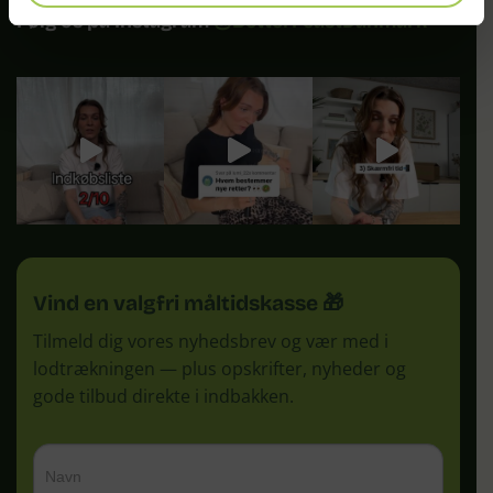
Følg os på Instagram
@BetterFeastDanmark
Vind en valgfri måltidskasse 🎁
Tilmeld dig vores nyhedsbrev og vær med i
lodtrækningen — plus opskrifter, nyheder og
gode tilbud direkte i indbakken.