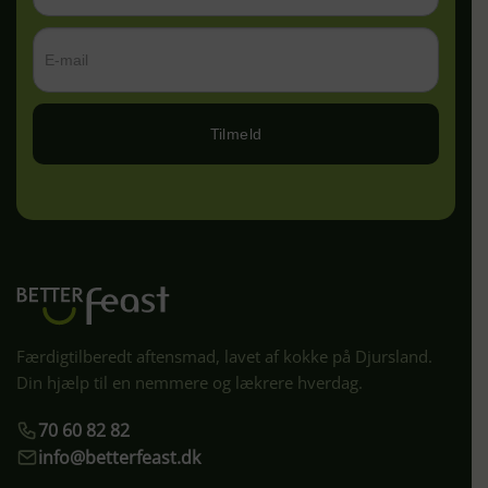
Tilmeld
Færdigtilberedt aftensmad, lavet af kokke på Djursland.
Din hjælp til en nemmere og lækrere hverdag.
70 60 82 82
info@betterfeast.dk