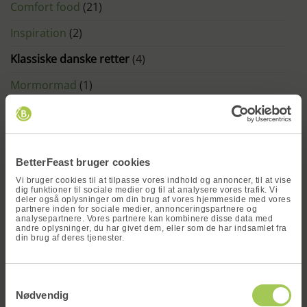
Comfort food
(21)
Inspiration
(2)
Klassiske danske retter
(4)
Mormormad
(1)
Nyheder
(4)
x
Opskrifter
(1)
BetterFeast bruger cookies
SENESTE INDLÆG
Vi bruger cookies til at tilpasse vores indhold og annoncer, til at vise
dig funktioner til sociale medier og til at analysere vores trafik. Vi
deler også oplysninger om din brug af vores hjemmeside med vores
partnere inden for sociale medier, annonceringspartnere og
Tortilla wraps med lækkert fyld – nem opskrift
analysepartnere. Vores partnere kan kombinere disse data med
på tortilla wrap
andre oplysninger, du har givet dem, eller som de har indsamlet fra
din brug af deres tjenester.
til
Kommentarer lukket
Tortilla
Vind en
wraps
Hjemmelavet grillmedister
Samtykkevalg
med
måltidskasse
til
Kommentarer lukket
lækkert
Nødvendig
Hjemmelavet
fyld