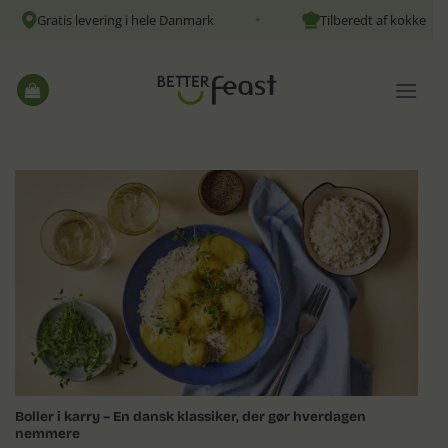
Fortsæt
Gratis levering i hele Danmark
Tilberedt af kokke
✦
✦
til
indhold
Boller i karry – En dansk klassiker, der gør hverdagen
nemmere