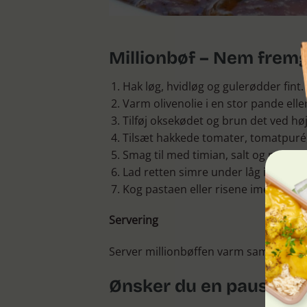
Millionbøf – Nem fre
Hak løg, hvidløg og gulerødder fint.
Varm olivenolie i en stor pande eller
Tilføj oksekødet og brun det ved hø
Tilsæt hakkede tomater, tomatpuré, 
Smag til med timian, salt og peber.
Lad retten simre under låg i ca. 20 
Kog pastaen eller risene imens rett
Servering
Server millionbøffen varm sammen med mo
Ønsker du en pause fr