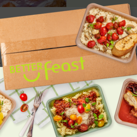
mgangsmåde
 gryde. Tilsæt løget og hvidløget, og sautér indtil de er blø
j varme, indtil det er gennemstegt. Drys med paprika underv
og oksebouillon til kødet. Rør godt rundt.
minutter, indtil sovsen er tyknet og smagsfuld.
en simre.
ste kartofler, pasta eller risene. Drys med friskhakket pers
a madlavningen?