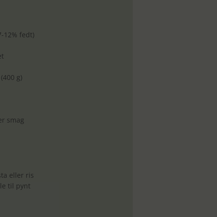
7-12% fedt)
et
(400 g)
ter smag
ta eller ris
le til pynt