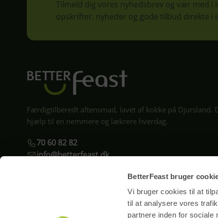
Tilmeld dig vores nyhedsbrev og vær med i
opskrifter, nyheder og gode tilbud direkte i
Færdigtilberedt aftensmad, lavet af kokke på Djursland. 
hjælp til en nemmere og lækrere hverdag.
70 60 82 82
info@betterfeast.dk
Kundeservice er åben man–tor kl. 09–16 og fre kl. 9–13. På helligdage e
BetterFeast bruger cooki
Vi bruger cookies til at til
Kontrol
rapport
til at analysere vores tra
partnere inden for sociale