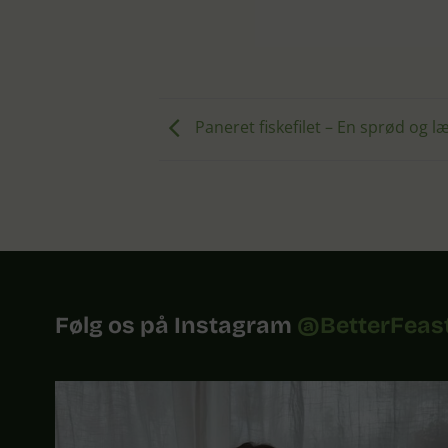
Paneret fiskefilet – En sprød og læ
Følg os på Instagram
@BetterFeas