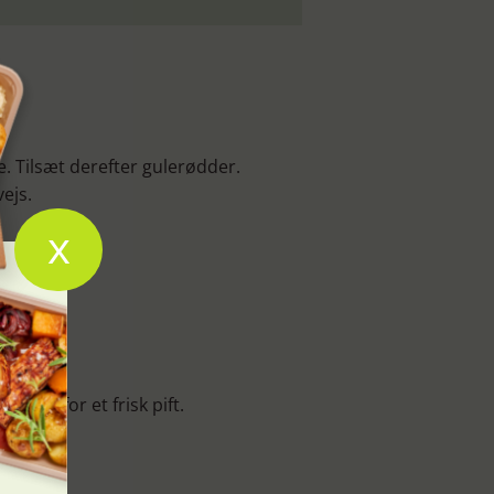
de. Tilsæt derefter gulerødder.
ejs.
x
ille for et frisk pift.