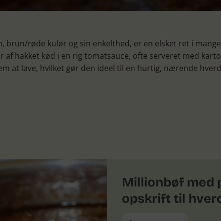
vn, brun/røde kulør og sin enkelthed, er en elsket ret i man
 af hakket kød i en rig tomatsauce, ofte serveret med kartof
m at lave, hvilket gør den ideel til en hurtig, nærende hve
Millionbøf med p
opskrift til hve