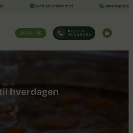
Sund og varieret mad
Bæredygtighed
✦
✦
Ring til os
BESTIL HER
70 60 82 82
 til hverdagen