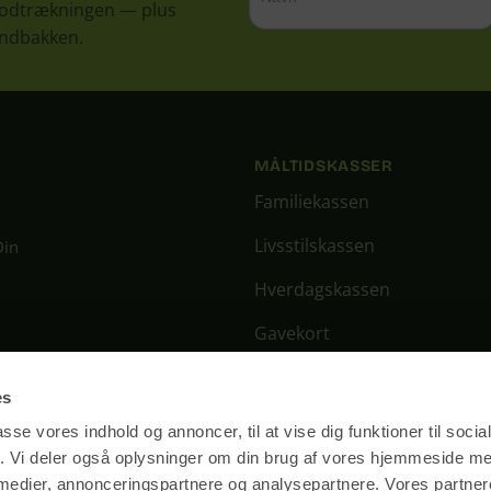
 lodtrækningen — plus
 indbakken.
MÅLTIDSKASSER
Familiekassen
Livsstilskassen
Din
Hverdagskassen
Gavekort
Ugens menu
r der lukket.
es
passe vores indhold og annoncer, til at vise dig funktioner til soci
fik. Vi deler også oplysninger om din brug af vores hjemmeside m
 medier, annonceringspartnere og analysepartnere. Vores partne