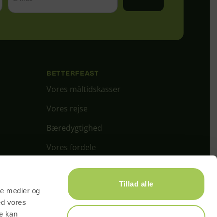
BETTERFEAST
Vores måltidskasser
Vores rejse
Bæredygtighed
Vores fordele
Kontakt
Tillad alle
Info & FAQ
ale medier og
ed vores
re kan