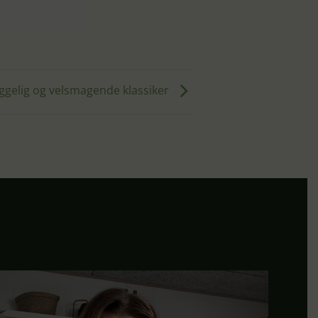
yggelig og velsmagende klassiker