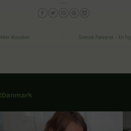
kker klassiker
Svensk Pølseret – En h
tDanmark