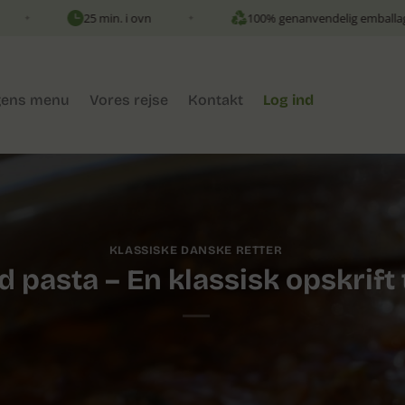
25 min. i ovn
100% genanvendelig emballage
✦
✦
ens menu
Vores rejse
Kontakt
Log ind
KLASSISKE DANSKE RETTER
 pasta – En klassisk opskrift