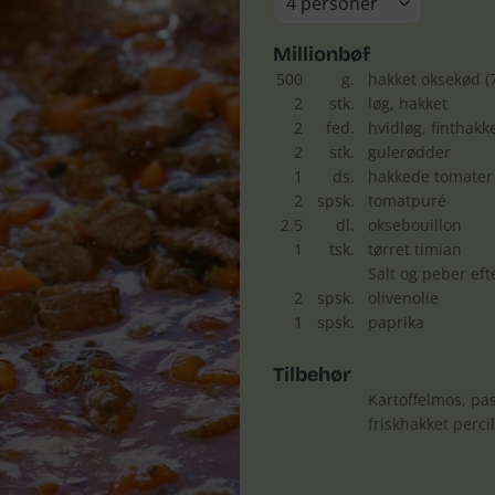
Millionbøf
500
g.
hakket oksekød (
2
stk.
løg, hakket
2
fed.
hvidløg, finthakk
2
stk.
gulerødder
1
ds.
hakkede tomater 
2
spsk.
tomatpuré
2.5
dl.
oksebouillon
1
tsk.
tørret timian
Salt og peber ef
2
spsk.
olivenolie
1
spsk.
paprika
Tilbehør
Kartoffelmos, pas
friskhakket percil