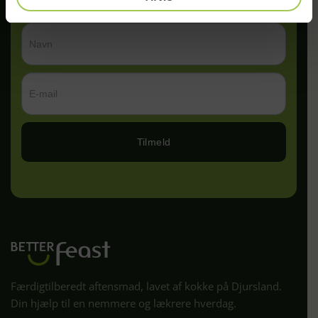
Tilmeld
Færdigtilberedt aftensmad, lavet af kokke på Djursland.
Din hjælp til en nemmere og lækrere hverdag.