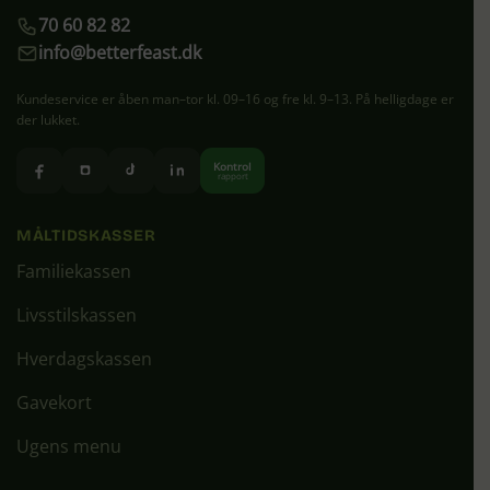
70 60 82 82
info@betterfeast.dk
Kundeservice er åben man–tor kl. 09–16 og fre kl. 9–13. På helligdage er
der lukket.
Kontrol
rapport
MÅLTIDSKASSER
Familiekassen
Livsstilskassen
Hverdagskassen
Gavekort
Ugens menu