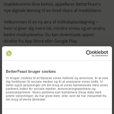
imødekomme dine behov, appellerer BetterFeast’s
nye digitale løsning til en bred skare af madelskere.
Velkommen til en ny æra af måltidsplanlægning –
hvor vi giver dig mere tid, mindre stress og en endnu
bedre madoplevelse. Du kan downloade appen
direkte fra App Store eller Google Play.
x
BetterFeast bruger cookies
Svensk Pølseret – En
Vi bruger cookies til at tilpasse vores indhold og annoncer, til at vise
Dahl – En varm og krydret
dig funktioner til sociale medier og til at analysere vores trafik. Vi
hyggelig og velsmagende
deler også oplysninger om din brug af vores hjemmeside med vores
linseret
partnere inden for sociale medier, annonceringspartnere og
klassiker
analysepartnere. Vores partnere kan kombinere disse data med
andre oplysninger, du har givet dem, eller som de har indsamlet fra
din brug af deres tjenester.
Vind en