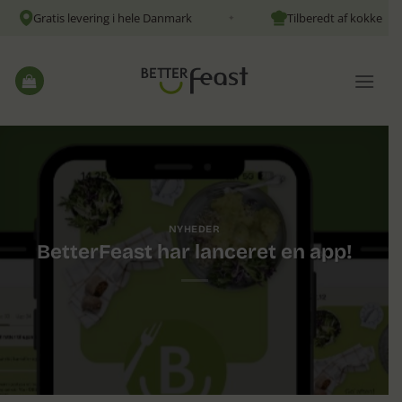
Fortsæt
Gratis levering i hele Danmark
Tilberedt af kokke
✦
til
indhold
NYHEDER
BetterFeast har lanceret en app!