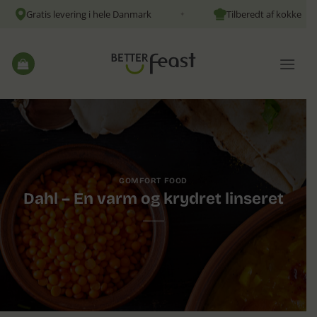
Fortsæt
Gratis levering i hele Danmark
Tilberedt af kokke
✦
✦
til
indhold
COMFORT FOOD
Dahl – En varm og krydret linseret