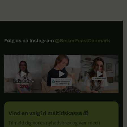
Følg os på Instagram
@BetterFeastDanmark
Vind en valgfri måltidskasse 🎁
Tilmeld dig vores nyhedsbrev og vær med i