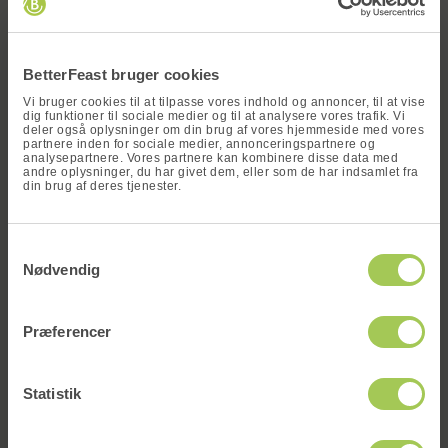
x
Tilsæt de hakkede tomater og lad det simre i 5-10
minutter.
BetterFeast bruger cookies
Fremgangsmåde – Sammensætning
Vi bruger cookies til at tilpasse vores indhold og annoncer, til at vise
dig funktioner til sociale medier og til at analysere vores trafik. Vi
Når linserne er møre, tilsættes de til panden med
deler også oplysninger om din brug af vores hjemmeside med vores
partnere inden for sociale medier, annonceringspartnere og
tomatsaucen. Rør forsigtigt rundt for at blande
analysepartnere. Vores partnere kan kombinere disse data med
ingredienserne.
andre oplysninger, du har givet dem, eller som de har indsamlet fra
din brug af deres tjenester.
Tilsæt kokosmælk og lad retten simre i yderligere
5-10 minutter, indtil dahl’en er tyk og cremet.
Vind en
Smag til med salt og peber.
Samtykkevalg
måltidskasse
Nødvendig
Servering
Skriv dit navn og din e-mail og deltag i
vores konkurrence om at vinde en gratis
Præferencer
Server den varme dahl med basmatiris eller
og valgfri måltidskasse!
naanbrød. Pynt med friskhakket koriander for at
tilføje farve og ekstra smag. Dahl kan også serveres
Statistik
med en skefuld yoghurt på toppen for en kølende
kontrast til krydderierne.