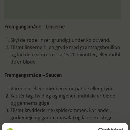
Fremgangsmåde – Linserne
Skyl de røde linser grundigt under koldt vand.
Tilsæt linserne til en gryde med grøntsagsbouillon
og lad dem simre i cirka 15-20 minutter, eller indtil
de er bløde.
Fremgangsmåde – Saucen
Varm olie eller smør i en stor pande eller gryde.
Sautér løg, hvidløg og ingefær, indtil de er bløde
og gennemsigtige.
Tilsæt krydderierne (spidskommen, koriander,
gurkemeje og garam masala) og lad dem stege
med i et minut for at frigive smagene.