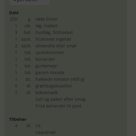
Dahl
250
g.
røde linser
1
stk.
løg, hakket
3
fed.
hvidløg, finthakket
1
spsk.
friskrevet ingefær
2
spsk.
olivenolie eller smør
1
tsk.
spidskommen
1
tsk.
koriander
1
tsk.
gurkemeje
1
tsk.
garam masala
1
ds.
hakkede tomater (400 g)
5
dl.
grøntsagsbouillon
2
dl.
kokosmælk
Salt og peber efter smag
Frisk koriander til pynt
Tilbehør
4
dl.
ris
naanbrød