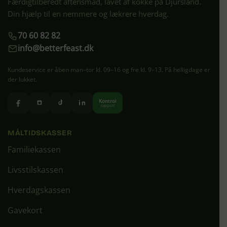
Færdigtilberedt aftensmad, lavet af kokke på Djursland.
Din hjælp til en nemmere og lækrere hverdag.
70 60 82 82
info@betterfeast.dk
Kundeservice er åben man–tor kl. 09–16 og fre kl. 9–13. På helligdage er
der lukket.
Kontrol
rapport
MÅLTIDSKASSER
Familiekassen
Livsstilskassen
Hverdagskassen
Gavekort